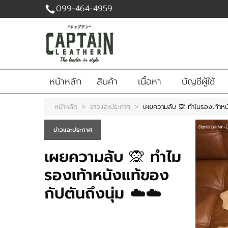
099-464-4959
เข้าสู่
ระบบ
|
สมัคร
หน้าหลัก
สินค้า
เนื้อหา
บัญชีผู้ใช้
สมาชิก
สินค้าที่สนใจ
หน้าหลัก
>
ข่าวและประกาศ
>
เผยความลับ 🙊 ทำไมรองเท้าหนั
( 0 )
ข่าวและประกาศ
หน้าหลัก
สินค้า
เนื้อหา
เผยความลับ 🙊 ทำไม
บัญชีผู้ใช้
ติดต่อเรา
ข่าวสาร
รองเท้าหนังแท้ของ
กัปตันถึงนุ่ม ☁️☁️
แจ้งชำระเงิน