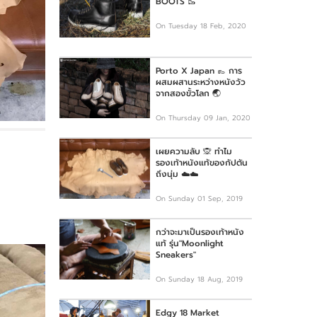
BOOTS 🥾
On Tuesday 18 Feb, 2020
Porto X Japan 👞 การ
ผสมผสานระหว่างหนังวัว
จากสองขั้วโลก 🌏
On Thursday 09 Jan, 2020
เผยความลับ 🙊 ทำไม
รองเท้าหนังแท้ของกัปตัน
ถึงนุ่ม ☁️☁️
On Sunday 01 Sep, 2019
กว่าจะมาเป็นรองเท้าหนัง
แท้ รุ่น"Moonlight
Sneakers"
On Sunday 18 Aug, 2019
Edgy 18 Market