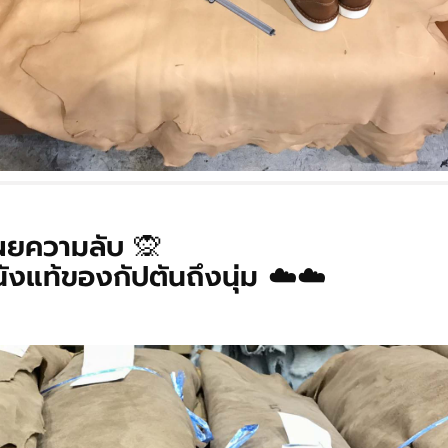
ผยความลับ 🙊
ังแท้ของกัปตันถึงนุ่ม ☁️☁️