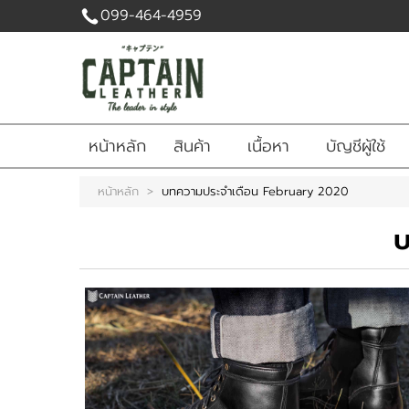
099-464-4959
เข้าสู่
ระบบ
|
สมัคร
หน้าหลัก
สินค้า
เนื้อหา
บัญชีผู้ใช้
สมาชิก
สินค้าที่สนใจ
หน้าหลัก
>
บทความประจำเดือน February 2020
( 0 )
บ
หน้าหลัก
สินค้า
เนื้อหา
บัญชีผู้ใช้
ติดต่อเรา
ข่าวสาร
แจ้งชำระเงิน