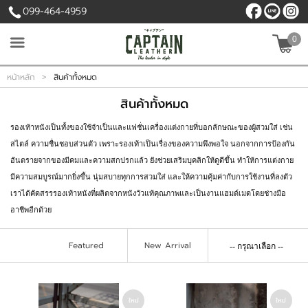
099-464-4959
0
เข้าสู่ระบบ
สมัครสมาชิก
หน้าหลัก
>
สินค้าทั้งหมด
สินค้าทั้งหมด
สินค้าที่สนใจ
( 0 )
รองเท้าหนังเป็นทั้งของใช้จำเป็นและแฟชั่นเครื่องแต่งกายที่บอกลักษณะของผู้สวมใส่ เช่น
สไตล์ ความชื่นชอบส่วนตัว เพราะรองเท้าเป็นเรื่องของความพึงพอใจ นอกจากการป้องกัน
หน้าหลัก
อันตรายจากของมีคมและความสกปรกแล้ว ยังช่วยเสริมบุคลิกให้ดูดีขึ้น ทำให้การแต่งกาย
มีความสมบูรณ์มากยิ่งขึ้น นุ่มสบายทุกการสวมใส่ และให้ความคุ้มค่ากับการใช้งานที่ลงตัว
สินค้า
เราได้คัดสรรรองเท้าหนังที่ผลิตจากหนังวัวแท้คุณภาพและเป็นงานแฮมด์เมดโดยช่างมือ
อาชีพอีกด้วย
เนื้อหา
Featured
New Arrival
บัญชีผู้ใช้
ติดต่อเรา
ใหม่
ใหม่