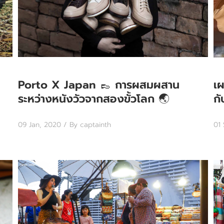
Porto X Japan 👞 การผสมผสาน
เ
ระหว่างหนังวัวจากสองขั้วโลก 🌏
กั
09 Jan, 2020
/ By captainth
01