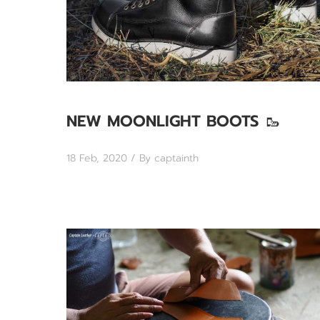
NEW MOONLIGHT BOOTS 🥾
18 Feb, 2020
/ By captainth