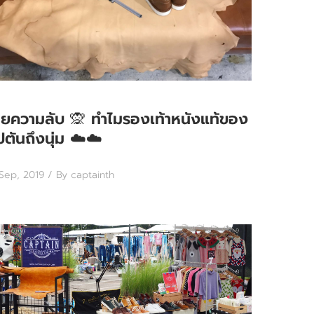
ผยความลับ 🙊 ทำไมรองเท้าหนังแท้ของ
ปตันถึงนุ่ม ☁️☁️
 Sep, 2019
/ By captainth