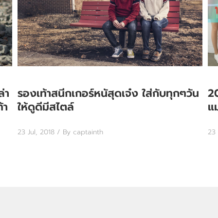
่า
รองเท้าสนีกเกอร์หนัสุดเจ๋ง ใส่กับทุกๆวัน
20
้า
ให้ดูดีมีสไตล์
แม
23 Jul, 2018
/ By captainth
23 