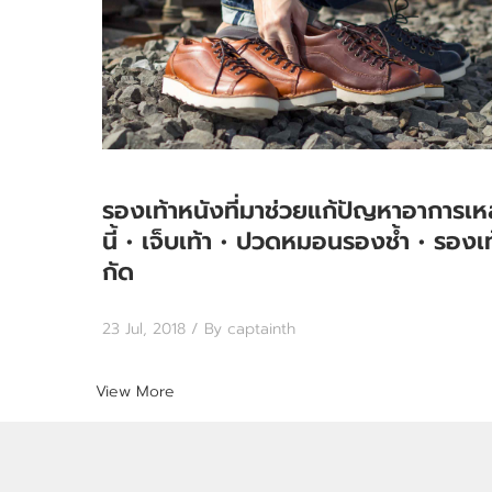
รองเท้าหนังที่มาช่วยแก้ปัญหาอาการเหล
นี้ • เจ็บเท้า • ปวดหมอนรองช้ำ • รองเท
กัด
23 Jul, 2018
/ By captainth
View More