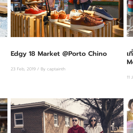
Edgy 18 Market @Porto Chino
เท
M
23 Feb, 2019
/ By captainth
11 