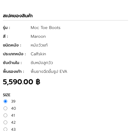
สเปคของสินค้า
รุ่น :
Moc Toe Boots
สี :
Maroon
ชนิดหนัง :
หนังวัวแท้
ประเภทหนัง :
Calfskin
ซับด้านใน :
ซับหนังลูกวัว
พื้นรองเท้า :
พื้นยางฉีดขึ้นรูป EVA
5,590.00 ฿
SIZE
39
40
41
42
43