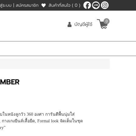
าสู่ระบบ
|
สมัครสมาชิก
สินค้าที่สนใจ
( 0 )
0
บัญชีผู้ใช้
AMBER
ับในหนังลูกวัว 360 องศา การันตีพื้นนุ่มใส่
, กางเกงยีนส์เสื้อยืด, Formal look จัดเต็มในชุด
ry”