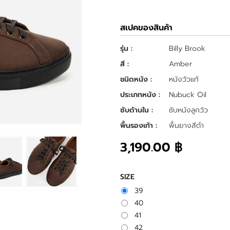
สเปคของสินค้า
รุ่น :
Billy Brook
สี :
Amber
ชนิดหนัง :
หนังวัวแท้
ประเภทหนัง :
Nubuck Oil
ซับด้านใน :
ซับหนังลูกวัว
พื้นรองเท้า :
พื้นยางสีดำ
3,190.00 ฿
SIZE
39
40
41
42